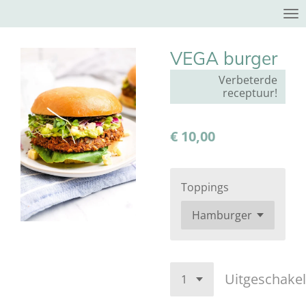
Ga
direct
naar
VEGA burger
de
Verbeterde
hoofdinhoud
receptuur!
€ 10,00
Toppings
Uitgeschake