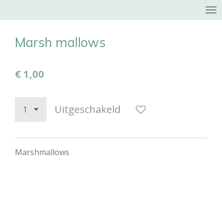
Ga
direct
naar
Marsh mallows
de
hoofdinhoud
€ 1,00
Uitgeschakeld
Marshmallows