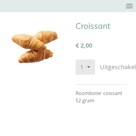
Ga
direct
naar
Croissant
de
hoofdinhoud
€ 2,00
Uitgeschake
Roomboter coissant
52 gram